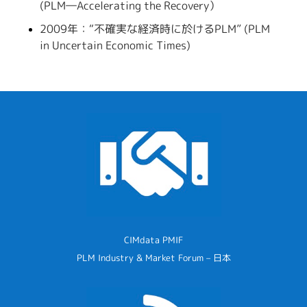
(PLM―Accelerating the Recovery）
2009年：“不確実な経済時に於けるPLM” (PLM
in Uncertain Economic Times)
CIMdata PMIF
PLM Industry & Market Forum – 日本