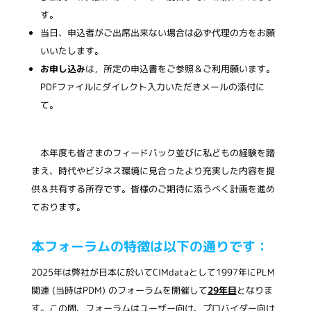
す。
当日、申込者がご出席出来ない場合は必ず代理の方をお願
いいたします。
お申し込み
は，所定の申込書をご参照＆ご利用願います。
PDFファイルにダイレクト入力いただきメールの添付に
て。
本年度も皆さまのフィードバック並びに私どもの経験を踏
まえ、時代やビジネス環境に見合ったより充実した内容を提
供＆共有する所存です。皆様のご期待に添うべく計画を進め
ております。
本フォーラムの特徴は以下の通りです：
2025年は弊社が日本に於いてCIMdataとして1997年にPLM
関連 (当時はPDM) のフォーラムを開催して
29年目
となりま
す。この間、フォーラムはユーザー向け、プロバイダー向け