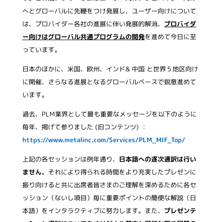
へとグローバルに先鞭をつけ発展し、ユーザー向けについて
は、プロバイダー各社の進展に伴い発展的解消、
プロバイダ
ー向けはグローバル共通プログラムの開発
を進めて今日に至
っています。
日本のほかに、米国、欧州、インド& 中国 と世界５地区向け
に開催、さらなる進展となるグローバルベースで鋭意進めて
います。
過去、PLM業界として最も重要なメッセージを以下のように
毎年、掲げて参りました (旧コンテンツ) ：
https://www.metalinc.com/Services/PLM_MIF_Top/
上記の各セッションは例年通り、
日本語への逐次通訳は行い
ません
。それにより得られる時間をより充実したプレゼンに
振り向けると共に出席者皆さまのご理解を深めるために各セ
ッション（ないし項目）毎に重要ポイントの簡便な解説（日
本語）をインタラクティブに努力します。また、
プレゼンテ