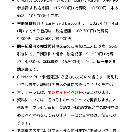
CIMdata 2025 PLM Market & Industry Forum – JAPANの
参加費は,税込総額：115,500円 (消費税：10,500円、本体
価格：105,000円)
です。
早期登録割引
（“Early Bird Discount”）：2025年4月14日
(月) までのご登録は、税込総額：102,300円 (消費税：
9,300円、本体価格：93,000円)
。
同一組織内で複数同時申込み
のご参加は二人目以降、50%
引きにて、
早期割引
の場合、税込総額：51,150円 (消費
税：4,650円、本体価格：46,500円) 。
但し、
同一申込＆
請求書
にて。
CIMdata PLM市場調査にご協力いただいた皆さま：特別割
引をします。詳細はお申込の際にお問い合わせください。
本フォーラムは、
オンサイトイベント
のみとなります。
資料については、それぞれのセッションで提供します。本
年度も、プレゼン資料、英語文/日本語文混合での製作を進
めるべく準備をしております。一部の日本語は、後日にな
ります。
参加費のお支払いはフォーラム前日までにお願いいたしま