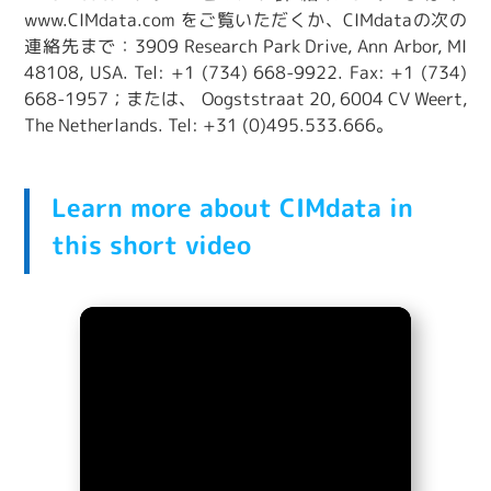
www.CIMdata.com
をご覧いただくか、CIMdataの次の
連絡先まで：3909 Research Park Drive, Ann Arbor, MI
48108, USA. Tel: +1 (734) 668-9922. Fax: +1 (734)
668-1957；または、 Oogststraat 20, 6004 CV Weert,
The Netherlands. Tel: +31 (0)495.533.666。
Learn more about CIMdata in
this short video