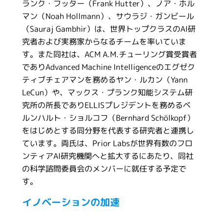
ランク・フッター（Frank Hutter）、ノア・ホル
マン（Noah Hollmann）、サウラジ・ガンビール
（Sauraj Gambhir）は、世界トップクラスのAI研
究者および実務家からなるチームを率いていま
す。また同社は、ACM A.M.チューリング賞受賞者
でありAdvanced Machine Intelligenceのエグゼク
ティブチェアマンを務めるヤン・ルカン（Yann
LeCun）や、マックス・プランク知能システム研
究所の所長でありELLISプレジデントを務めるベ
ルンハルト・ショルコフ（Bernhard Schölkopf）
をはじめとする同分野を代表する研究者と連携し
ています。両氏は、Prior Labsが世界有数のフロ
ンティアAI研究機関へと拡大するにあたり、同社
の科学諮問委員会のメンバーに就任する予定で
す。
イノベーションの加速