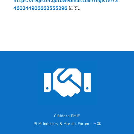
https://register.gotowebinar.com/register/3
460244906662355296
にて。
CIMdata PMIF
PLM Industry & Market Forum – 日本