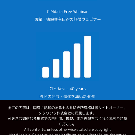
CIMdata Free Webinar
啓蒙・情報共有目的の無償ウェビナー
CIMdata – 40 years
PLMの発展・進化を導いた40年
全ての内容は、固有に記載のあるものを除き所有権は当サイトオーナー、
メタリンク株式会社に帰属します。
AIを含む如何なる形式での再利用、複製、また再配布はくれぐれもご注意
ください。
All contents, unless otherwise stated are copyright
MetaLinc K.K. So not reuse, redistribute, or duplicate in any format or