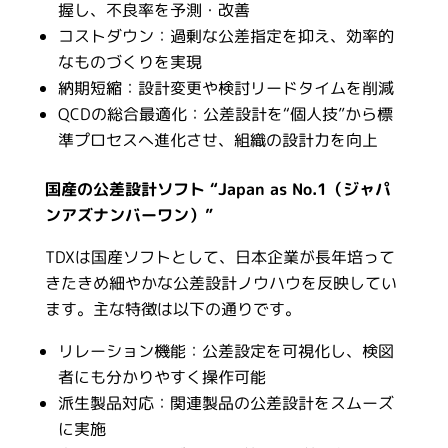
握し、不良率を予測・改善
コストダウン：過剰な公差指定を抑え、効率的
なものづくりを実現
納期短縮：設計変更や検討リードタイムを削減
QCDの総合最適化：公差設計を“個人技”から標
準プロセスへ進化させ、組織の設計力を向上
国産の公差設計ソフト “Japan as No.1（ジャパ
ンアズナンバーワン）”
TDXは国産ソフトとして、日本企業が長年培って
きたきめ細やかな公差設計ノウハウを反映してい
ます。主な特徴は以下の通りです。
リレーション機能：公差設定を可視化し、検図
者にも分かりやすく操作可能
派生製品対応：関連製品の公差設計をスムーズ
に実施