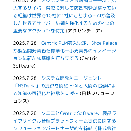
2025.7.28：
アクセンチュア最新調査――AIで拡
大するサイバー脅威に対して防御態勢が整ってい
る組織は世界で10社に1社にとどまる – AIが普及
した世界でサイバー防御を強化するための4つの
重要なアクションを特定
(アクセンチュア)
2025.7.28：
Centric PLM導入決定、Shoe Palace
が製品開発業務を標準化―小売業界のイノベーシ
ョンに新たな基準を打ち立てる
(Centric
Software)
2025.7.28：
システム開発AIエージェント
「NSDevia」の提供を開始 ～AIと人間の協働によ
る知識の可視化と継承を支援～
(日鉄ソリューシ
ョンズ)
2025.7.28：
クニエとCentric Software、製品ラ
イフサイクル管理プラットフォーム提供に関する
ソリューションパートナー契約を締結（株式会社