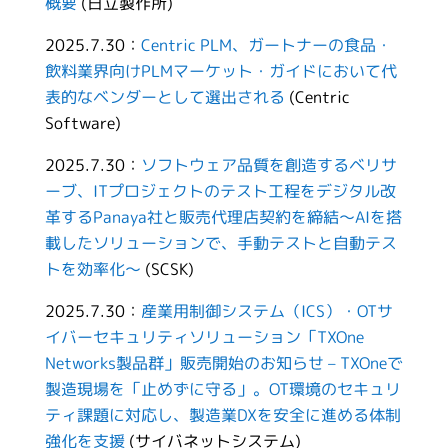
概要
(日立製作所)
2025.7.30：
Centric PLM、ガートナーの食品・
飲料業界向けPLMマーケット・ガイドにおいて代
表的なベンダーとして選出される
(Centric
Software)
2025.7.30：
ソフトウェア品質を創造するベリサ
ーブ、ITプロジェクトのテスト工程をデジタル改
革するPanaya社と販売代理店契約を締結～AIを搭
載したソリューションで、手動テストと自動テス
トを効率化～
(SCSK)
2025.7.30：
産業用制御システム（ICS）・OTサ
イバーセキュリティソリューション「TXOne
Networks製品群」販売開始のお知らせ – TXOneで
製造現場を「止めずに守る」。OT環境のセキュリ
ティ課題に対応し、製造業DXを安全に進める体制
強化を支援
(サイバネットシステム)