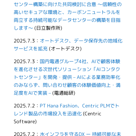
センター構築に向けた共同検討に合意 ～信頼性の
高いセキュアな環境と、カーボンニュートラルを
両立する持続可能なデータセンターの構築を目指
します～
(日立製作所)
2025.7.3：
オートデスク、データ保存先の地域化
サービスを拡充
(オートデスク)
2025.7.3：
国内電通グループ4社、AIで顧客体験
を進化させる次世代ソリューション「AIコンタク
トセンター」を開発・提供 – AIによる業務効率化
のみならず、問い合わせ顧客の体験価値向上・満
足度をAIで実装 –
(電通総研)
2025.7.2：
PT Hana Fashion、Centric PLMでト
レンド製品の市場投入を迅速化
(Centric
Software)
2025.7.2：
水インフラを守るDX ー 持続可能な未