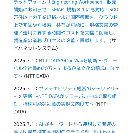
ラットフォーム「Engineering Workbench」販売
開始のお知らせ – SMART規格※１にも対応！300
万件以上の工業規格および国際標準を、クラウド
上ですばやく検索・共有が可能に。規格文書の管
理／運用に要する時間やコストを大幅に削減し、
製造業の業務プロセスの改善に貢献します。
(サ
イバネットシステム)
2025.7.1：
NTT DATAのOur Wayを刷新 ～グロー
バル全社員約20万人による企業文化の醸成に向け
て～
(NTT DATA)
2025.7.1：
サステナビリティ経営のマテリアリテ
ィを更新 ～NTT DATAがグローバル一体で取り組
む、持続可能な社会の実現に向けて～
(NTT
DATA)
2025.7.1：
AI がキーワードから連想して関連の
高い図書を探す全国初のクラウド型「Fujitsu AI