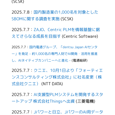
(SCSK)
2025.7.8：
国内製造業の1,000名を対象とした
SBOMに関する調査を実施
(SCSK)
2025.7.7：
ZAJO、Centric PLMを情報基盤に据
えてさらなる成長を目指す
(Centric Software)
2025.7.7：
国内電通グループ、「dentsu Japan AIセンタ
ー」を発足 – 約1,000名の専門人財でAI開発・活用を推進
し、AIネイティブカンパニーへと進化 –
(電通総研)
2025.7.7：
クニエ、10月1日より「フォーティエ
ンスコンサルティング株式会社」に社名変更（株
式会社クニエ）
(NTT DATA)
2025.7.7：
AI支援型PLMシステムを開発するスタ
ートアップ 株式会社Thingsへ出資
(三菱電機)
2025.7.7：
Jパワーと日立、JパワーのAI用データ