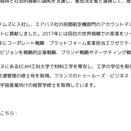
負荷と社会的貢献の調和を支援し、意思決定者と連携して、産
ステムズに入社し、エアバス社の民間航空機部門のアカウントマネ
トに貢献しました。2017年には同社の世界規模での変革をリ
2年にコーポレート戦略・プラットフォーム変革担当エクゼクテ
のビジョンを戦略的企業戦略、ブランド戦略やマーケティング
ヌにあるECAM工科大学で材料工学を専攻し、工学の学位を
空交通管理の修士号を取得。フランスのトゥールーズ・ビジネス
空宇宙産業向けの経営学修士を取得しています。
はこちら：