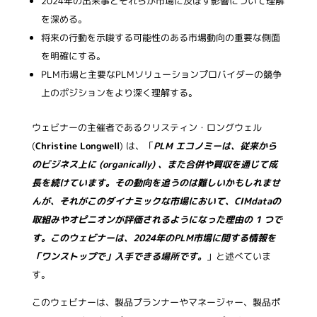
2024年の出来事とそれらが市場に及ぼす影響について理解
を深める。
将来の行動を示唆する可能性のある市場動向の重要な側面
を明確にする。
PLM市場と主要なPLMソリューションプロバイダーの競争
上のポジションをより深く理解する。
ウェビナーの主催者であるクリスティン・ロングウェル
(
Christine Longwell
) は、「
PLM エコノミーは、従来から
のビジネス上に (organically) 、また合併や買収を通じて成
長を続けています。その動向を追うのは難しいかもしれませ
んが、それがこのダイナミックな市場において、CIMdataの
取組みやオピニオンが評価されるようになった理由の 1 つで
す。このウェビナーは、2024年のPLM市場に関する情報を
「ワンストップで」入手できる場所です。
」と述べていま
す。
このウェビナーは、製品プランナーやマネージャー、製品ポ